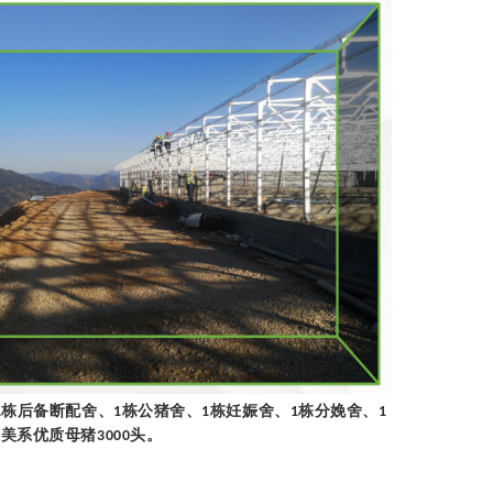
栋后备断配舍、
栋公猪舍、
栋妊娠舍、
栋分娩舍、
1
1
1
1
1
新美系优质母猪
头。
3
000