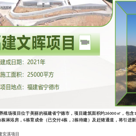
养殖场项目位于美丽的福建省宁德市，项目建筑面积约
，包含
26000
㎡
栋淋浴房，6栋育成舍（已交付4栋，2栋待建）及赶猪通道，将引进
1
建安溪项目